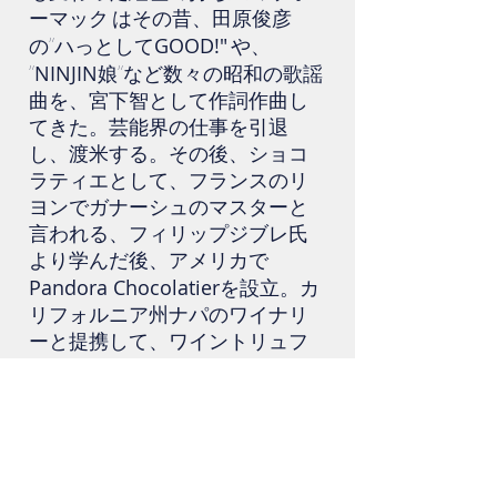
ーマック はその昔、田原俊彦
GOOD!"
の”ハっとして
や、
NINJIN
”
娘”など数々の昭和の歌謡
曲を、宮下智として作詞作曲し
てきた。芸能界の仕事を引退
し、渡米する。その後、ショコ
ラティエとして、フランスのリ
ヨンでガナーシュのマスターと
言われる、フィリップジブレ氏
より学んだ後、アメリカで
Pandora Chocolatier
を設立。カ
リフォルニア州ナパのワイナリ
ーと提携して、ワイントリュフ
2017
を作り始めるが、
年の山火
事により中断。帰国後、玉村豊
男氏のヴィラデストワイナリー
と提携し、日本でもワイントリ
ュフを作り始める。音楽制作も